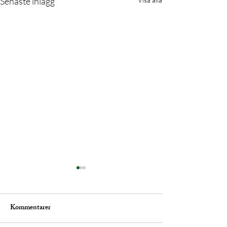
Senaste inlägg
Kommentarer
Glögg Spritz