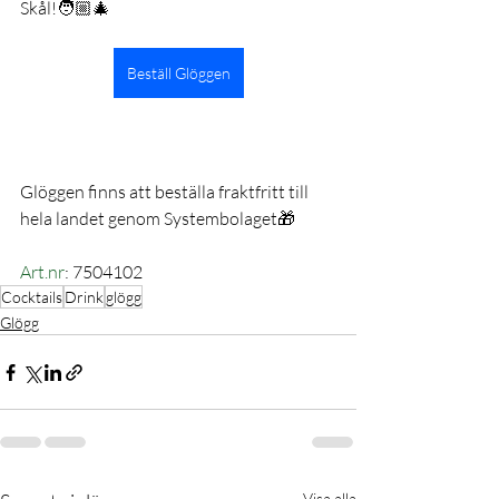
Skål!🧑🏼‍🎄
Beställ Glöggen
Glöggen finns att beställa fraktfritt till 
hela landet genom Systembolaget🎁
Art.nr
: 7504102
Cocktails
Drink
glögg
Glögg
Visa alla