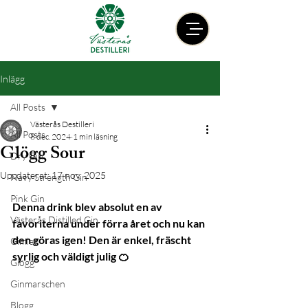
Inlägg
All Posts
Västerås Destilleri
All Posts
8 dec. 2024
1 min läsning
Glögg Sour
Dry Gin
Uppdaterat:
17 nov. 2025
Navy Strength Gin
Pink Gin
Denna drink blev absolut en av 
Västerås Distilled Gin
favoriterna under förra året och nu kan 
den göras igen! Den är enkel, fräscht 
Gimlet
syrlig och väldigt julig 🍊
Glögg
Ginmarschen
Blogg