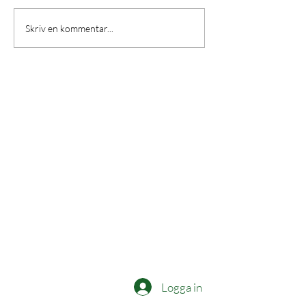
Glögg Warmer♨️
Skriv en kommentar...
Contact
info@vasterasdestilleri.com
+46 (0) 736 40 24 35
Mon-Fri (08:00-16:00)
Västerås Destilleri Club
Logga in