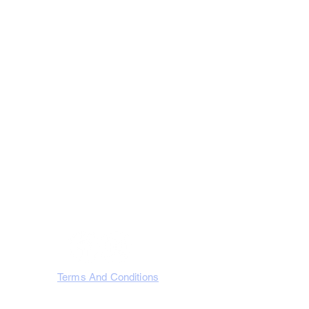
Visit Us
Västerås Destilleri AB
Slakterigatan 10, 721 32 Västerås
Västmanland, Sweden
SOCIA
L
Terms And Conditions