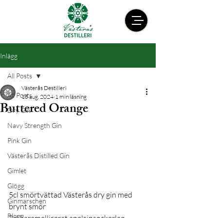
Inlägg
All Posts
Västerås Destilleri
All Posts
15 aug. 2024
1 min läsning
Buttered Orange
Dry Gin
Navy Strength Gin
Pink Gin
Västerås Distilled Gin
Gimlet
Glögg
5cl smörtvättad Västerås dry gin med 
Ginmarschen
brynt smör 
Blogg