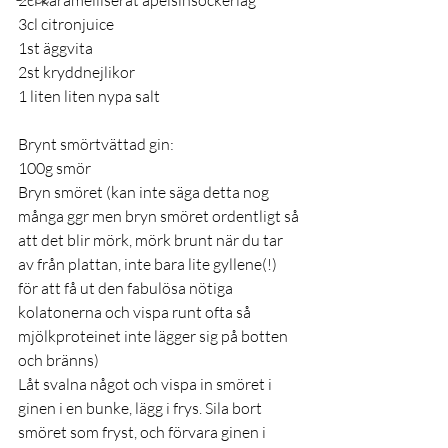
2cl karamelliserat apelsinsockerlag 
3cl citronjuice 
1st äggvita 
2st kryddnejlikor 
1 liten liten nypa salt 
Brynt smörtvättad gin:
100g smör  
Bryn smöret (kan inte säga detta nog 
många ggr men bryn smöret ordentligt så 
att det blir mörk, mörk brunt när du tar 
av från plattan, inte bara lite gyllene(!) 
för att få ut den fabulösa nötiga 
kolatonerna och vispa runt ofta så 
mjölkproteinet inte lägger sig på botten 
och bränns) 
Låt svalna något och vispa in smöret i 
ginen i en bunke, lägg i frys. Sila bort 
smöret som fryst, och förvara ginen i 