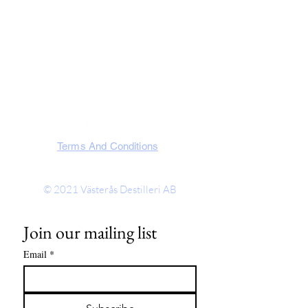
Västmanland, Sweden
SOCIA
L
Terms And Conditions
© 2021
Västerås Destilleri AB
Join our mailing list
Email
*