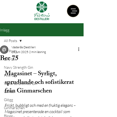
Inlägg
All Posts
Västerås Destilleri
All Posts
23 juni 2025
2 min läsning
Bee 75
Dry Gin
Navy Strength Gin
Magasinet – Syrligt, 
Pink Gin
sprudlande och sofistikerat 
Västerås Distilled Gin
från Ginmarschen
Gimlet
Glögg
Friskt, bubbligt och med en fruktig elegans – 
Ginmarschen
Magasinet presenterade en cocktail som 
Blogg