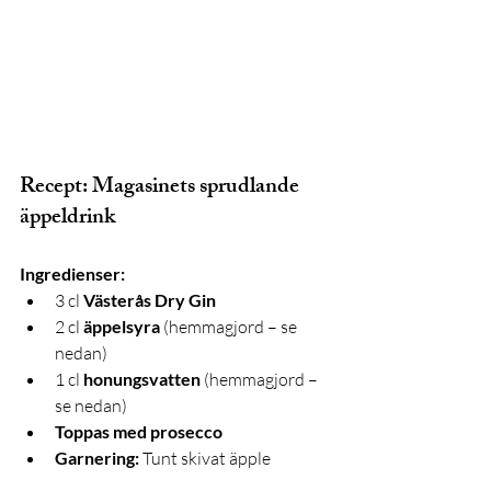
Recept: Magasinets sprudlande 
äppeldrink
Ingredienser:
3 cl 
Västerås Dry Gin
2 cl 
äppelsyra
 (hemmagjord – se 
nedan)
1 cl 
honungsvatten
 (hemmagjord – 
se nedan)
Toppas med prosecco
Garnering:
 Tunt skivat äpple