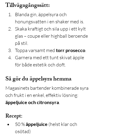
Tillvägagångssätt:
Blanda gin, äppelsyra och 
honungsvatten i en shaker med is.
Skaka kraftigt och sila upp i ett kylt 
glas – coupe eller highball beroende 
på stil.
Toppa varsamt med 
torr prosecco
.
Garnera med ett tunt skivat äpple 
för både estetik och doft.
Så gör du äppelsyra hemma
Magasinets bartender kombinerade syra 
och frukt i en enkel, effektiv lösning: 
äppeljuice och citronsyra
.
Recept:
50 % 
äppeljuice
 (helst klar och 
osötad)