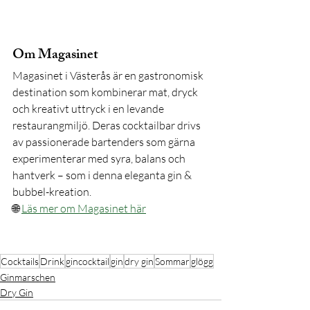
Om Magasinet
Magasinet i Västerås är en gastronomisk 
destination som kombinerar mat, dryck 
och kreativt uttryck i en levande 
restaurangmiljö. Deras cocktailbar drivs 
av passionerade bartenders som gärna 
experimenterar med syra, balans och 
hantverk – som i denna eleganta gin & 
bubbel-kreation.
🌐 
Läs mer om Magasinet här
Cocktails
Drink
gincocktail
gin
dry gin
Sommar
glögg
Ginmarschen
Dry Gin