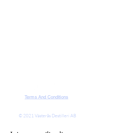
Västerås Destilleri AB
Slakterigatan 10, 721 32 Västerås
Västmanland, Sweden
SOCIA
L
Terms And Conditions
© 2021
Västerås Destilleri AB