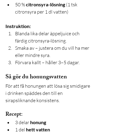
50 % 
citronsyra-lösning
 (1 tsk 
citronsyra per 1 dl vatten)
Instruktion:
Blanda lika delar äppeljuice och 
färdig citronsyra-lösning.
Smaka av – justera om du vill ha mer 
eller mindre syra.
Förvara kallt – håller 3–5 dagar.
Så gör du honungsvatten
För att få honungen att lösa sig smidigare 
i drinken späddes den till en 
sirapsliknande konsistens.
Recept:
3 delar 
honung
1 del 
hett vatten