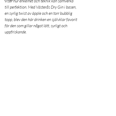
visar hur enkelhet och teknik kan samverka 
till perfektion. Med Västerås Dry Gin i basen, 
en syrlig twist av äpple och en torr bubblig 
topp, blev den här drinken en självklar favorit 
för den som gillar något lätt, syrligt och 
uppfriskande.