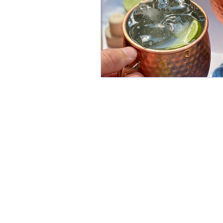
Contact
info@vasterasdestilleri.com
+46 (0) 73 640 24 35
Mon-Fri (08:00-16:00)
Västerås Destilleri Club