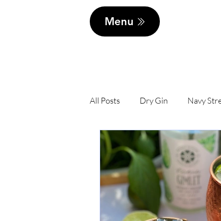
Menu
All Posts
Dry Gin
Navy Str
Ginmarschen
Blogg