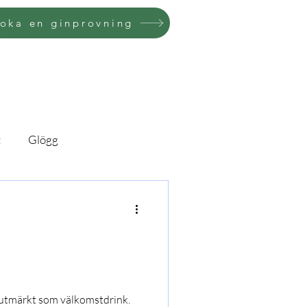
oka en ginprovning
t
Glögg
 utmärkt som välkomstdrink.