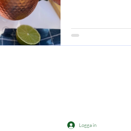
Buy
Systembolaget
Gin Tasting
Giftcard
Logga in