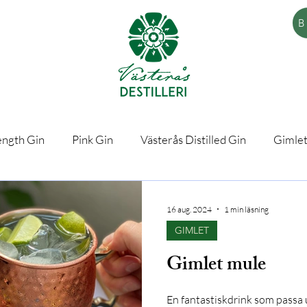
B
ength Gin
Pink Gin
Västerås Distilled Gin
Gimle
16 aug. 2024
1 min läsning
GIMLET
Gimlet mule
En fantastiskdrink som passa