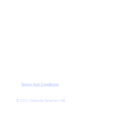
Visit Us
Västerås Destilleri AB
Slakterigatan 10, 721 32 Västerås
Västmanland, Sweden
SOCIA
L
Terms And Conditions
© 2021
Västerås Destilleri AB