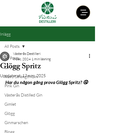
Inlägg
All Posts
Västerås Destilleri
All Posts
8 dec. 2024
1 min läsning
Glögg Spritz
Dry Gin
Uppdaterat:
17 nov. 2025
Navy Strength Gin
Har du någon gång prova Glögg Spritz? 🤤
Pink Gin
Västerås Distilled Gin
Gimlet
Glögg
Ginmarschen
Blogg