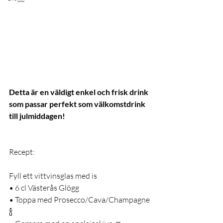
Detta är en väldigt enkel och frisk drink 
som passar perfekt som välkomstdrink 
till julmiddagen!
Recept:
Fyll ett vittvinsglas med is
• 6 cl Västerås Glögg
• Toppa med Prosecco/Cava/Champagne
🍾