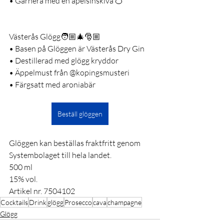
• Garnera med en apelsinskiva 🍊 
Västerås Glögg🧑🏼‍🎄🎅🏼
• Basen på Glöggen är Västerås Dry Gin
• Destillerad med glögg kryddor 
• Äppelmust från @kopingsmusteri 
• Färgsatt med aroniabär
Beställ glöggen
Glöggen kan beställas fraktfritt genom 
Systembolaget till hela landet.
500 ml
15% vol.
Artikel nr. 7504102
Cocktails
Drink
glögg
Prosecco
cava
champagne
Glögg