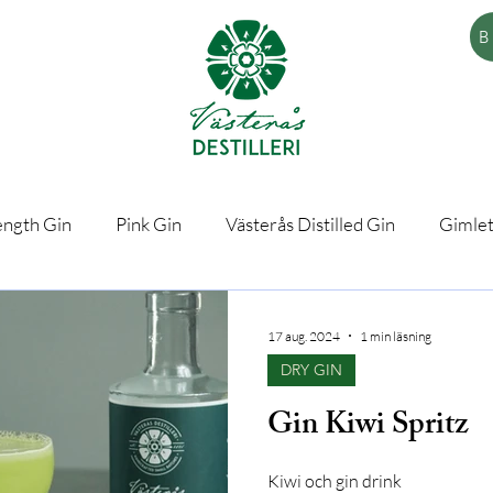
B
ength Gin
Pink Gin
Västerås Distilled Gin
Gimle
17 aug. 2024
1 min läsning
DRY GIN
Gin Kiwi Spritz
Kiwi och gin drink