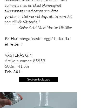
som lyfts med en ökad blommighet
tillsammans med citron och lätta
gurktoner. Det var väl dags att ta hem det
som tillhör Västerås!"
-Salar Azizi, Vd & Master Distiller
PS. Hur många ”easter eggs” hittar du i
etiketten?
VÄSTERÅS GIN
Artikelnummer: 85953
500ml, 41,5%
Pris: 341:-
Systembolaget