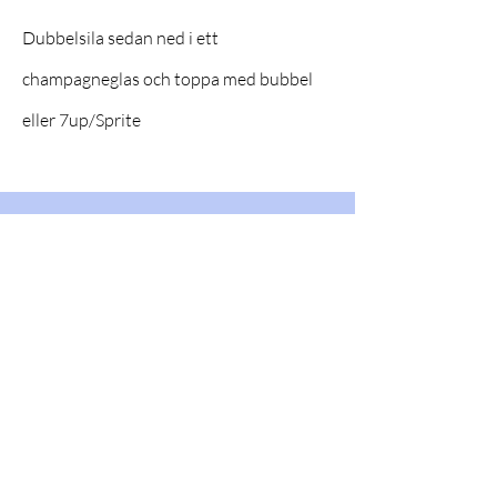
Dubbelsila sedan ned i ett
champagneglas och toppa med bubbel
eller 7up/Sprite
Contact
info@vasterasdestilleri.com
+46 (0) 736 40 24 35
Mon-Fri (08:00-16:00)
Västerås Destilleri Club