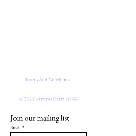
Slakterigatan 10, 721 32 Västerås
Västmanland, Sweden
SOCIA
L
Terms And Conditions
© 2021
Västerås Destilleri AB
Join our mailing list
Email
*