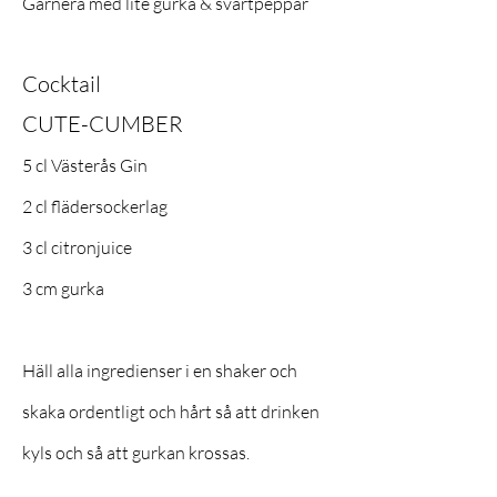
Garnera med lite gurka & svartpeppar
Cocktail
CUTE-CUMBER
5 cl Västerås Gin
2 cl flädersockerlag
3 cl citronjuice
3 cm gurka
Häll alla ingredienser i en shaker och
skaka ordentligt och hårt så att drinken
kyls och så att gurkan krossas.