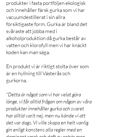
produkter i fasta portföljen ekologisk
och innehåller färsk gurka som vi har
vacuumdestillerat i sin allra
försiktigaste form. Gurka är bland det
svåraste att jobba med i
alkoholproduktion då gurka består av
vatten och klorofyll men vi har knäckt
koden kan man säga.
En produkt vi är riktigt stolta över som
är en hyllning till Västerås och
gurkorna.
"Detta är något som vi har velat göra
länge, vi får alltid frågan om någon av våra
produkter innehåller gurka och svaret
har alltid varit nej, men nu kände vi att
det var dags. Vi ville skapa en helt vanlig
gin enligt konstens alla regler med en
dominant smak och doft av enbär men