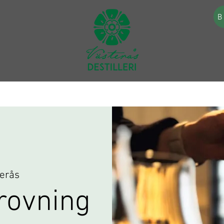
B
erås
rovning