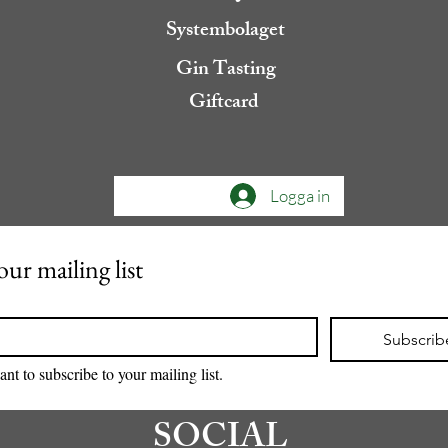
Systembolaget
Gin Tasting
Giftcard
Logga in
our mailing list
Subscrib
ant to subscribe to your mailing list.
SOCIAL