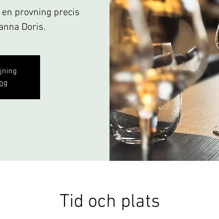
& en provning precis
panna Doris.
ljning
ng
Tid och plats