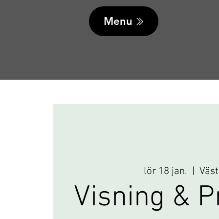
Menu
lör 18 jan.
  |  
Väst
Visning & P