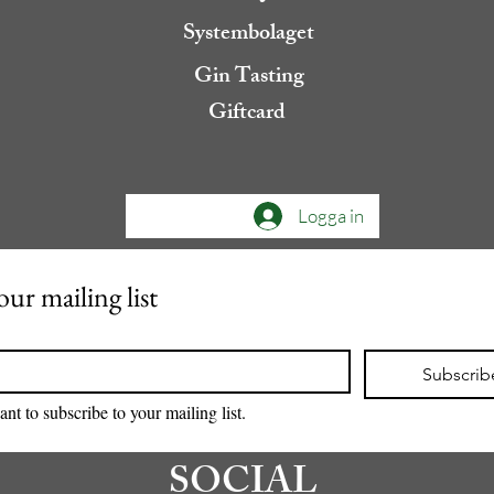
Systembolaget
Gin Tasting
Giftcard
Logga in
our mailing list
Subscrib
ant to subscribe to your mailing list.
SOCIAL