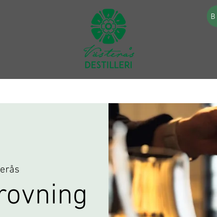
B
terås
rovning