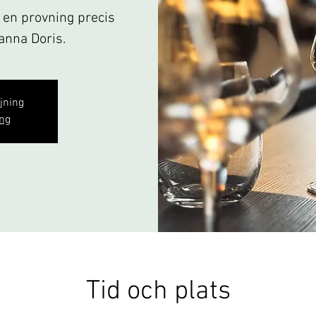
& en provning precis
panna Doris.
ljning
ng
Tid och plats