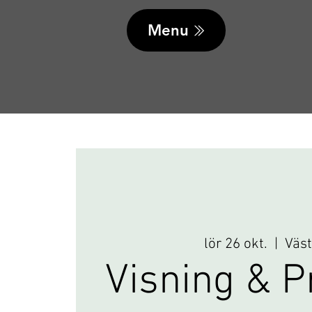
Menu
lör 26 okt.
  |  
Väs
Visning & P