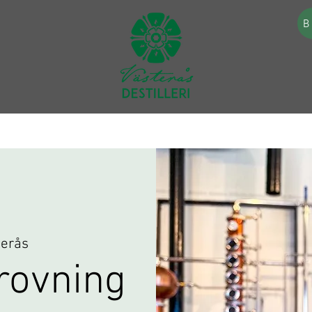
B
terås
rovning