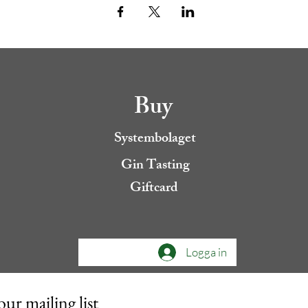
Buy
Systembolaget
Gin Tasting
Giftcard
Logga in
our mailing list