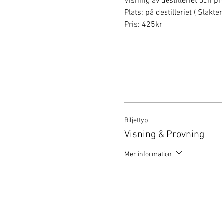
Visning av destilleriet och p
Plats: på destilleriet ( Slakt
Pris: 425kr
Biljettyp
Visning & Provning
Mer information