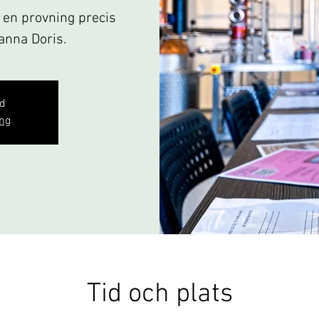
& en provning precis
panna Doris.
gd
ng
Tid och plats