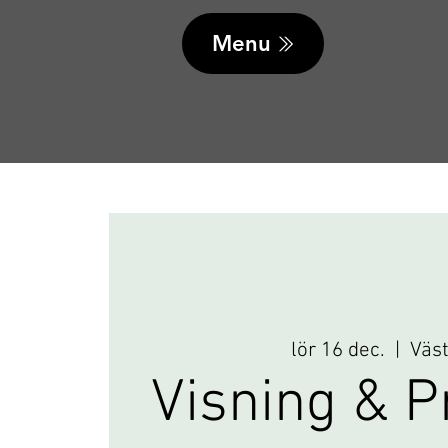
Menu
lör 16 dec.
  |  
Väs
Visning & P