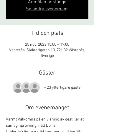
Anmälan är stängd
Se andra evenemang
Tid och plats
25 nov. 2023 15:00 – 17:00
Västerås, Slakterigatan 10, 721 32 Västerås,
Sverige
Gäster
+ 23 ytterligare gäster
Om evenemanget
Varmt Välkomna på en visning av destilleriet 
samt ginprovning intill Doris!
Under två timmars tid kommer vi att berätta 