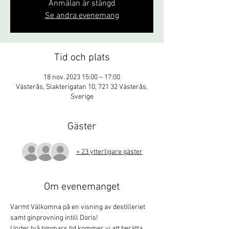
Anmälan är stängd
Se andra evenemang
Tid och plats
18 nov. 2023 15:00 – 17:00
Västerås, Slakterigatan 10, 721 32 Västerås,
Sverige
Gäster
+ 23 ytterligare gäster
Om evenemanget
Varmt Välkomna på en visning av destilleriet 
samt ginprovning intill Doris!
Under två timmars tid kommer vi att berätta 