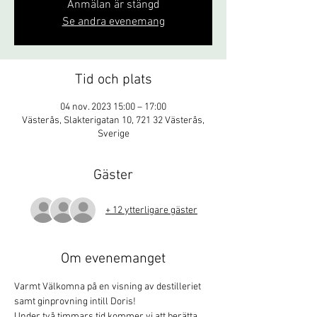
Anmälan är stängd
Se andra evenemang
Tid och plats
04 nov. 2023 15:00 – 17:00
Västerås, Slakterigatan 10, 721 32 Västerås,
Sverige
Gäster
+ 12 ytterligare gäster
Om evenemanget
Varmt Välkomna på en visning av destilleriet 
samt ginprovning intill Doris!
Under två timmars tid kommer vi att berätta 