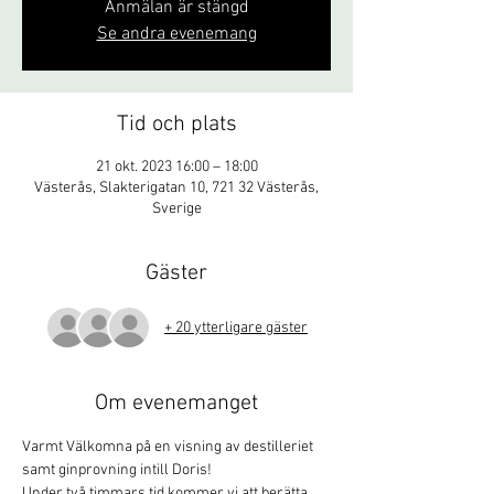
Anmälan är stängd
Se andra evenemang
Tid och plats
21 okt. 2023 16:00 – 18:00
Västerås, Slakterigatan 10, 721 32 Västerås,
Sverige
Gäster
+ 20 ytterligare gäster
Om evenemanget
Varmt Välkomna på en visning av destilleriet 
samt ginprovning intill Doris!
Under två timmars tid kommer vi att berätta 