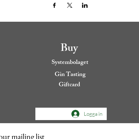
Buy
Systembolaget
Gin Tasting
Giftcard
Logga in
our mailing list