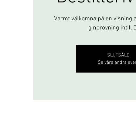
Varmt välkomna på en visning av
ginprovning intill 
SLUTSÅLD
Se våra andra eve