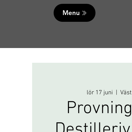
Menu
lör 17 juni
  |  
Väst
Provning
Destilleri