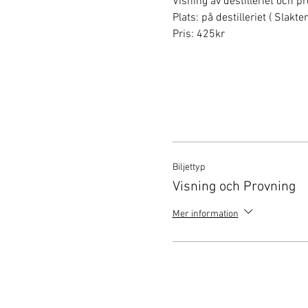
Visning av destilleriet och p
Plats: på destilleriet ( Slakt
Pris: 425kr
Biljettyp
Visning och Provning
Mer information