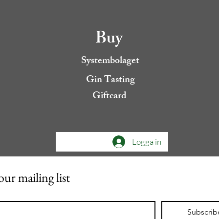
Buy
Systembolaget
Gin Tasting
Giftcard
Logga in
our mailing list
Subscrib