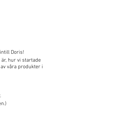
till Doris!
är, hur vi startade
 av våra produkter i
.
en.)