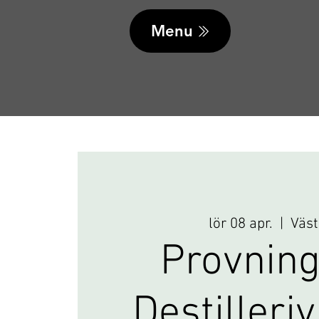
Menu
lör 08 apr.
  |  
Väst
Provning
Destilleri