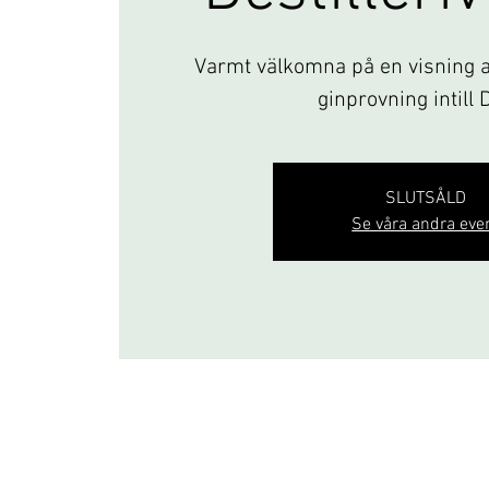
Varmt välkomna på en visning av
ginprovning intill 
SLUTSÅLD
Se våra andra eve