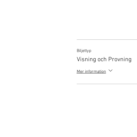
Vid köp a
Möjligheten att ändra 
återbetalning är tillgä
Biljettyp
Visning och Provning
Mer information