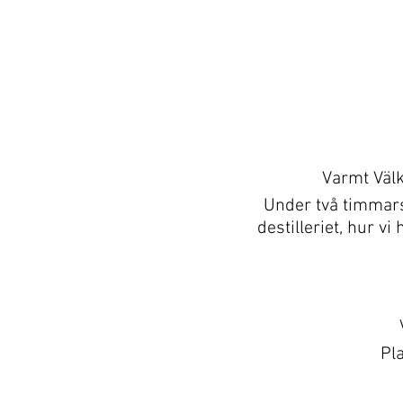
Varmt Välk
Under två timmars 
destilleriet, hur v
Pla