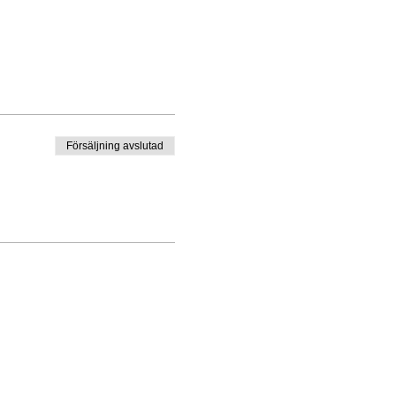
diga namn.
venemanget äger rum. En
 ditt besök. Vid frågor,
Försäljning avslutad