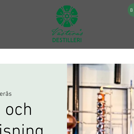
B
erås
 och
visning