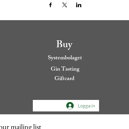
Buy
Systembolaget
Gin Tasting
Giftcard
Logga in
our mailing list