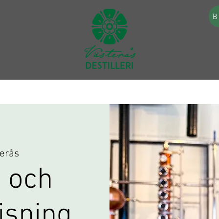
B
erås
 och
visning