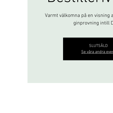
Varmt välkomna på en visning av
ginprovning intill 
SLUTSÅLD
Se våra andra eve