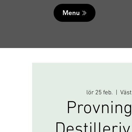
Menu
lör 25 feb.
  |  
Väst
Provning
Destilleri