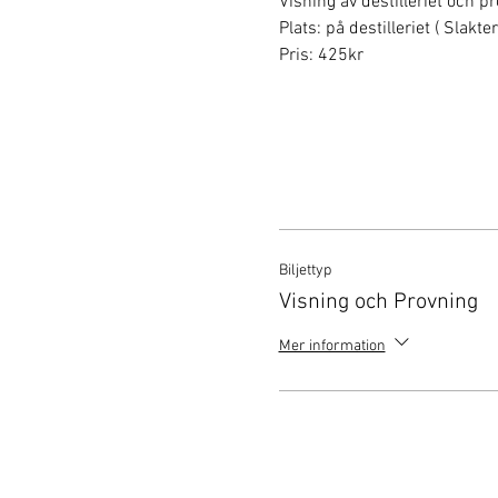
Visning av destilleriet och p
Plats: på destilleriet ( Slakt
Pris: 425kr
Biljettyp
Visning och Provning
Mer information