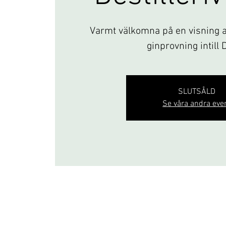
Varmt välkomna på en visning av
ginprovning intill 
SLUTSÅLD
Se våra andra eve