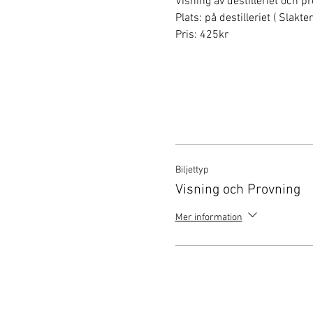
Visning av destilleriet och p
Plats: på destilleriet ( Slakt
Pris: 425kr
Biljettyp
Visning och Provning
Mer information