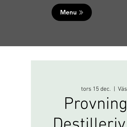
Menu
tors 15 dec.
  |  
Väs
Provning
Destilleri