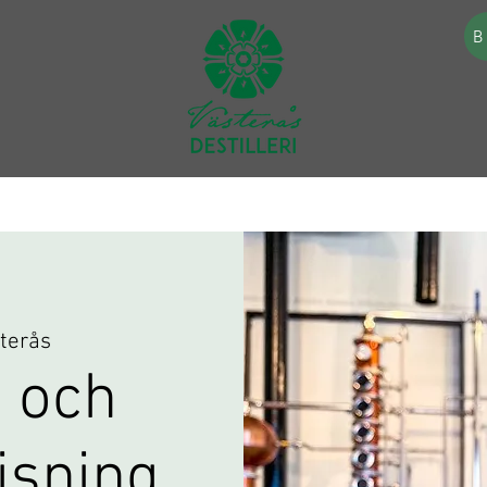
B
terås
 och
visning