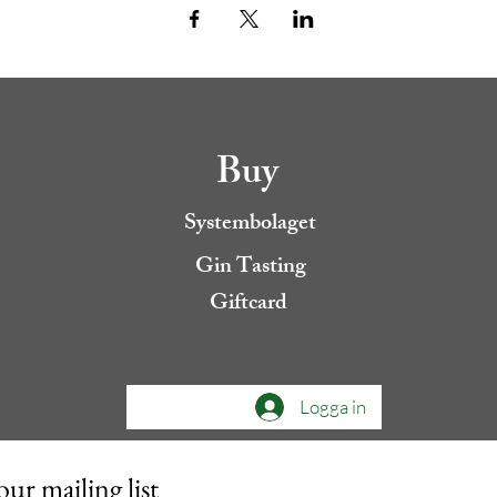
Buy
Systembolaget
Gin Tasting
Giftcard
Logga in
our mailing list