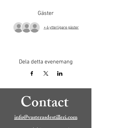
Gäster
+ 6 ytterligare gäster
Dela detta evenemang
Contact
info@vasterasdestilleri.com