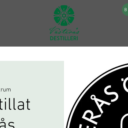
B
trum
illat
ås