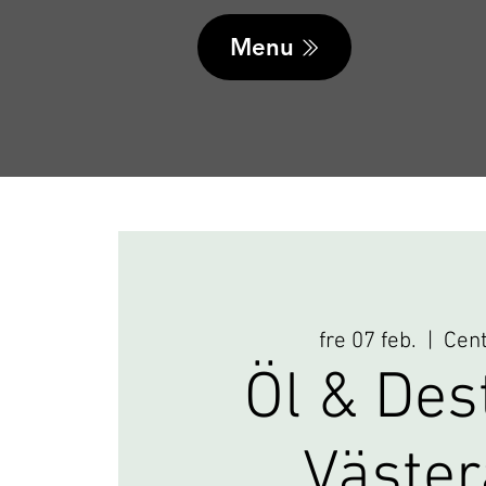
Menu
fre 07 feb.
  |  
Cen
Öl & Dest
Väster