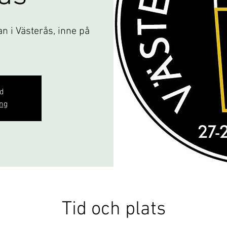
an i Västerås, inne på
gd
ng
Tid och plats