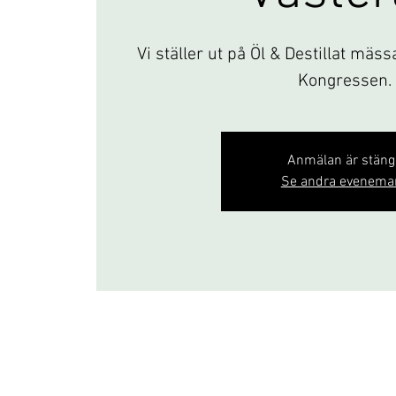
Vi ställer ut på Öl & Destillat mäss
Kongressen.
Anmälan är stän
Se andra evenema