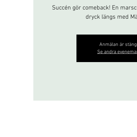
Succén gör comeback! En marsc
dryck längs med Mä
Anmälan är stän
Se andra evenema