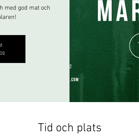
h med god mat och
laren!
gd
ng
Tid och plats