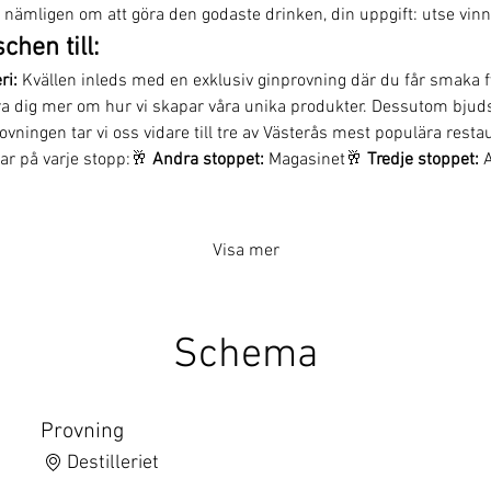
r nämligen om att göra den godaste drinken, din uppgift: utse vinn
hen till:
ri: 
Kvällen inleds med en exklusiv ginprovning där du får smaka f
ära dig mer om hur vi skapar våra unika produkter. Dessutom bjud
ovningen tar vi oss vidare till tre av Västerås mest populära resta
r på varje stopp:🥂 
Andra stoppet:
 Magasinet🥂 
Tredje stoppet:
 
Visa mer
Schema
Provning
Destilleriet