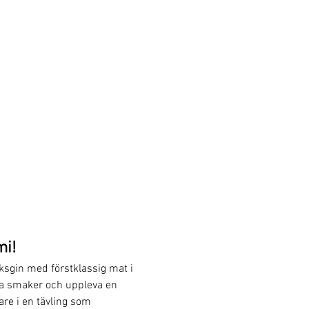
mi!
sgin med förstklassig mat i 
ya smaker och uppleva en 
re i en tävling som 