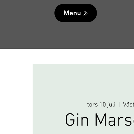
Menu
tors 10 juli
  |  
Väs
Gin Mar