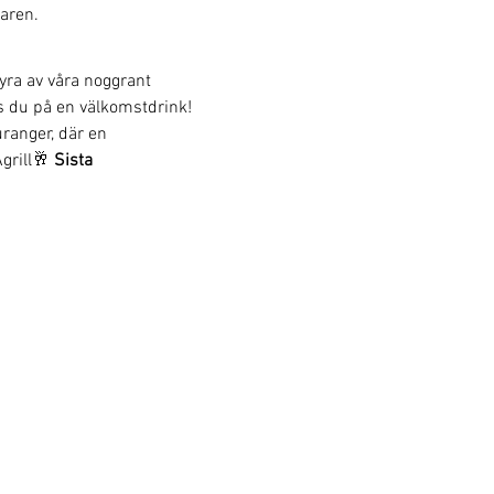
aren. 
yra av våra noggrant 
s du på en välkomstdrink!
uranger, där en 
Agrill🥂 
Sista 