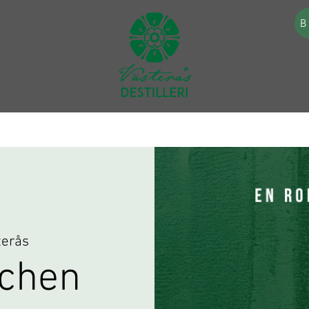
B
terås
schen