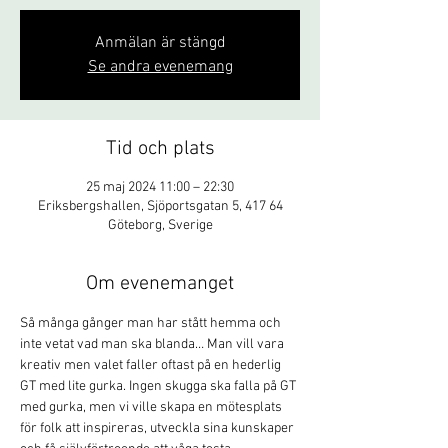
Anmälan är stängd
Se andra evenemang
Tid och plats
25 maj 2024 11:00 – 22:30
Eriksbergshallen, Sjöportsgatan 5, 417 64
Göteborg, Sverige
Om evenemanget
Så många gånger man har stått hemma och 
inte vetat vad man ska blanda… Man vill vara 
kreativ men valet faller oftast på en hederlig 
GT med lite gurka. Ingen skugga ska falla på GT 
med gurka, men vi ville skapa en mötesplats 
för folk att inspireras, utveckla sina kunskaper 