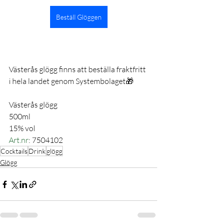
Beställ Glöggen
Västerås glögg finns att beställa fraktfritt 
i hela landet genom Systembolaget🎁
Västerås glögg 
500ml
15% vol
Art.nr
: 7504102
Cocktails
Drink
glögg
Glögg