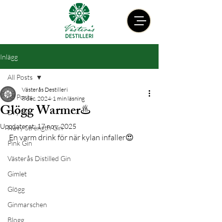
Inlägg
All Posts
Västerås Destilleri
All Posts
8 dec. 2024
1 min läsning
Glögg Warmer♨️
Dry Gin
Uppdaterat:
17 nov. 2025
Navy Strength Gin
En varm drink för när kylan infaller😍
Pink Gin
Västerås Distilled Gin
Gimlet
Glögg
Ginmarschen
Blogg