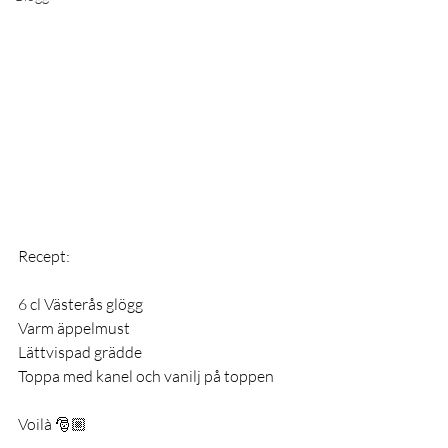
Recept:
6 cl Västerås glögg 
Varm äppelmust
Lättvispad grädde
Toppa med kanel och vanilj på toppen
Voilà 🎅🏼