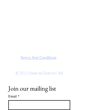
Västmanland, Sweden
SOCIA
L
Terms And Conditions
© 2021
Västerås Destilleri AB
Join our mailing list
Email
*