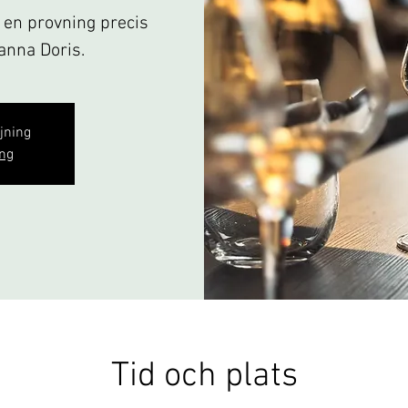
& en provning precis
panna Doris.
ljning
ng
Tid och plats