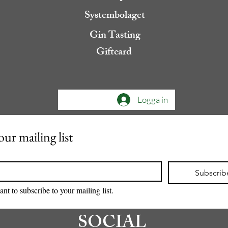
Systembolaget
Gin Tasting
Giftcard
Logga in
our mailing list
Subscrib
ant to subscribe to your mailing list.
SOCIAL