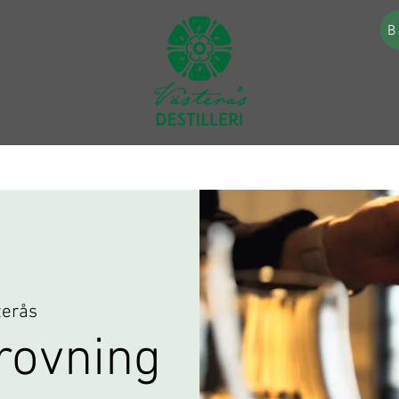
B
terås
rovning