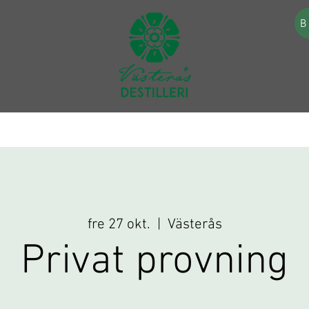
B
fre 27 okt.
  |  
Västerås
Privat provning