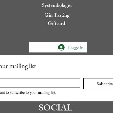
Systembolaget
Gin Tasting
Giftcard
Logga in
our mailing list
Subscrib
ant to subscribe to your mailing list.
SOCIAL