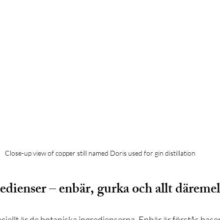
Close-up view of copper still named Doris used for gin distillation
edienser – enbär, gurka och allt däremel
ciellt är de botaniska ingredienserna. Enbär är förstås basen