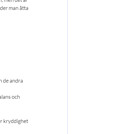
der man åtta 
an de andra 
alans och 
er kryddighet 