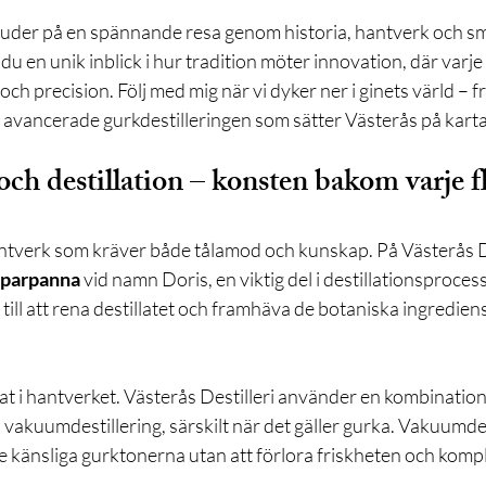
juder på en spännande resa genom historia, hantverk och sm
 du en unik inblick i hur tradition möter innovation, där varj
och precision. Följ med mig när vi dyker ner i ginets värld – 
en avancerade gurkdestilleringen som sätter Västerås på kart
ch destillation – konsten bakom varje f
antverk som kräver både tålamod och kunskap. På Västerås De
parpanna
 vid namn Doris, en viktig del i destillationsprocess
ill att rena destillatet och framhäva de botaniska ingredie
tat i hantverket. Västerås Destilleri använder en kombination 
 vakuumdestillering, särskilt när det gäller gurka. Vakuumdes
de känsliga gurktonerna utan att förlora friskheten och kompl