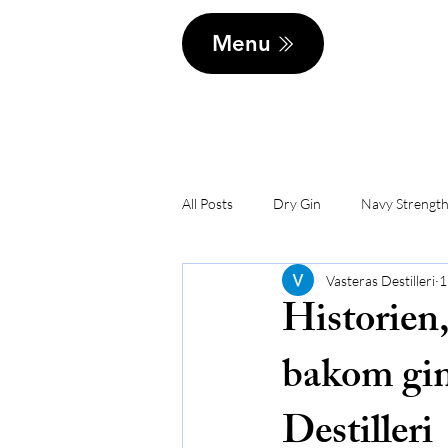
Menu
All Posts
Dry Gin
Navy Strength
Vasteras Destilleri
1
Historien
bakom gin 
Destilleri