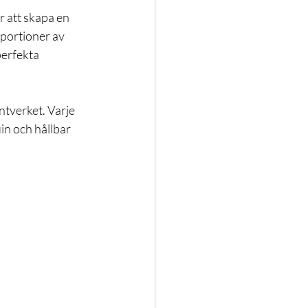
 att skapa en 
oportioner av 
perfekta 
ntverket. Varje 
in och hållbar 