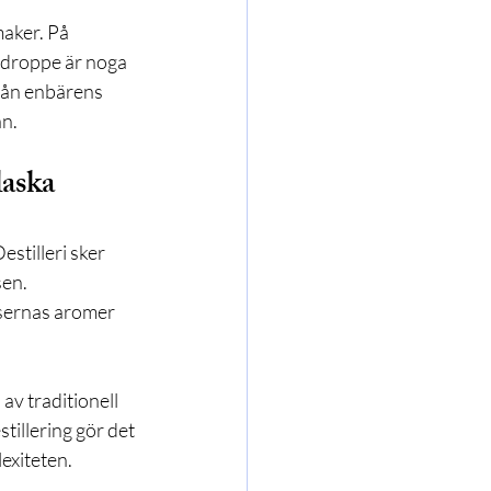
aker. På 
e droppe är noga 
från enbärens 
an.
laska
stilleri sker 
en. 
nsernas aromer 
av traditionell 
tillering gör det 
exiteten.