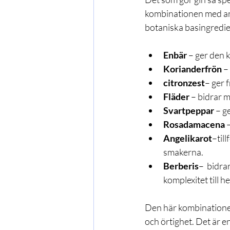
kombinationen med an
botaniska basingredie
Enbär
 – ger den k
Korianderfrön
 –
citronzest
– ger f
Fläder
 – bidrar
Svartpeppar
 – g
Rosadamacena
 
Angelikarot
–til
smakerna.
Berberis
–  bidra
komplexitet till 
Den här kombinatione
och örtighet. Det är 