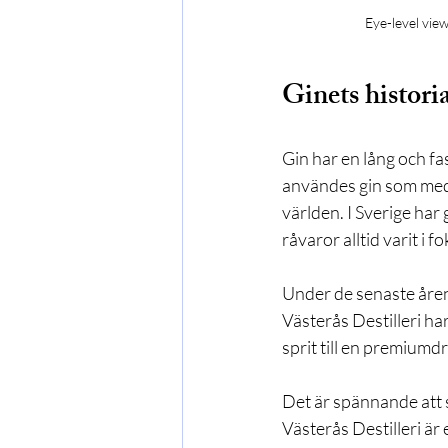
Eye-level view
Ginets historia
Gin har en lång och fas
användes gin som medi
världen. I Sverige har 
råvaror alltid varit i f
Under de senaste åren
Västerås Destilleri har
sprit till en premium
Det är spännande att s
Västerås Destilleri är