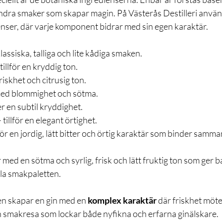
dra smaker som skapar magin. På Västerås Destilleri använ
nser, där varje komponent bidrar med sin egen karaktär.
lassiska, talliga och lite kådiga smaken.
 tillför en kryddig ton.
riskhet och citrusig ton.
 med blommighet och sötma.
er en subtil kryddighet.
– tillför en elegant örtighet.
lför en jordig, lätt bitter och örtig karaktär som binder samm
r med en sötma och syrlig, frisk och lätt fruktig ton som ger b
hela smakpaletten.
n skapar en gin med en 
komplex karaktär
 där friskhet möt
en smakresa som lockar både nyfikna och erfarna ginälskare.