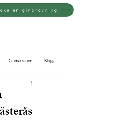
oka en ginprovning
Ginmarschen
Blogg
a
ästerås