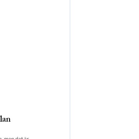
lan
, men det är 