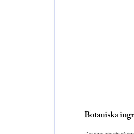
Botaniska ingr
Det som gör gin så spe