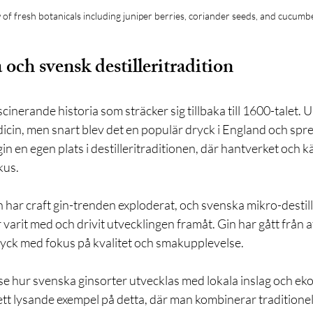
 of fresh botanicals including juniper berries, coriander seeds, and cucumbe
 och svensk destilleritradition
cinerande historia som sträcker sig tillbaka till 1600-talet. 
cin, men snart blev det en populär dryck i England och spred
gin en egen plats i destilleritraditionen, där hantverket och kä
okus.
 har craft gin-trenden exploderat, och svenska mikro-destill
 varit med och drivit utvecklingen framåt. Gin har gått från a
dryck med fokus på kvalitet och smakupplevelse.
e hur svenska ginsorter utvecklas med lokala inslag och eko
 ett lysande exempel på detta, där man kombinerar traditione