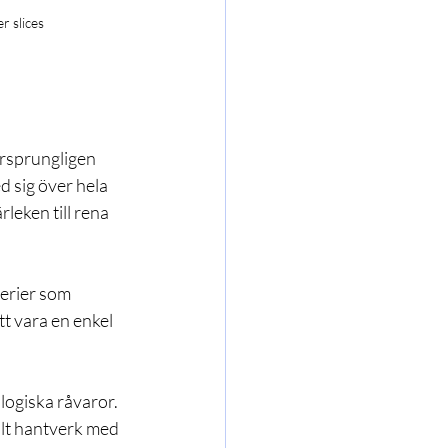
r slices
Ursprungligen 
 sig över hela 
rleken till rena 
erier som 
tt vara en enkel 
logiska råvaror. 
llt hantverk med 