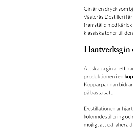
Gin är en dryck som b
Västerås Destilleri får
framställd med kärlek 
klassiska toner till d
Hantverksgin o
Att skapa gin är ett h
produktionen i en 
kop
Kopparpannan bidrar t
på bästa sätt.
Destillationen är hjär
kolonndestillering och
möjligt att extrahera 