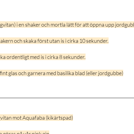
äggvitan) i en shaker och mortla lätt för att öppna upp jordgu
hakern och skaka först utan is i cirka 10 sekunder.
kaka ordentligt med is i cirka 8 sekunder.
 fint glas och garnera med basilika blad (eller jordgubbe)
ggvitan mot Aquafaba (kikärtspad)
 göras på vår pink gin