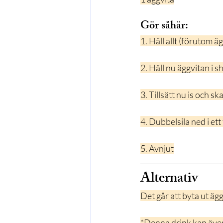
Gör såhär:
1. Häll allt (förutom 
2. Häll nu äggvitan i s
3. Tillsätt nu is och s
4. Dubbelsila ned i ett
5. Avnjut
Alternativ
Det går att byta ut ä
*Denna drink kan även