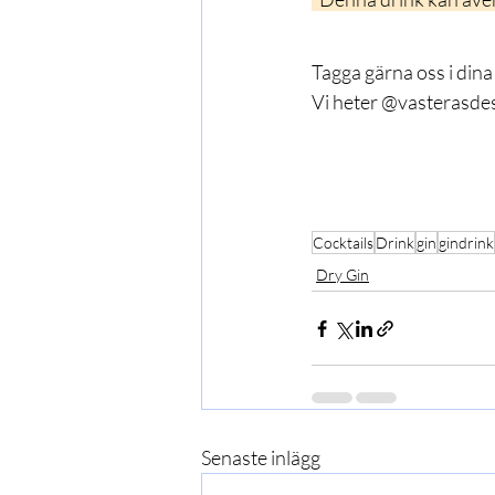
Tagga gärna oss i dina
Vi heter @vasterasdest
Cocktails
Drink
gin
gindrink
Dry Gin
Senaste inlägg