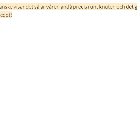
nske visar det så är våren ändå precis runt knuten och det gäl
ecept!