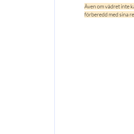
Även om vädret inte ka
förberedd med sina r