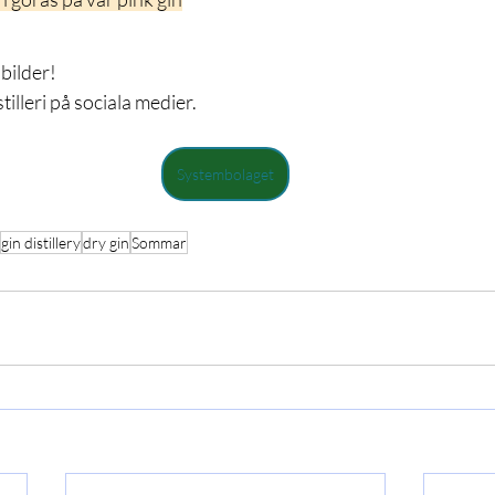
 bilder!
illeri på sociala medier.
Systembolaget
gin distillery
dry gin
Sommar