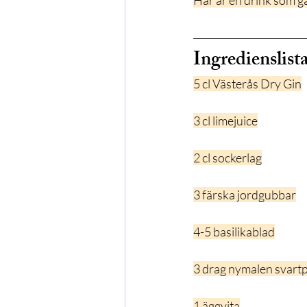
Här är en drink som ga
Ingredienslist
5 cl Västerås Dry Gin
3 cl limejuice
2 cl sockerlag
3 färska jordgubbar
4-5 basilikablad
3 drag nymalen svart
1 äggvita