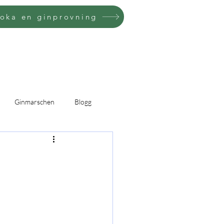
oka en ginprovning
Ginmarschen
Blogg