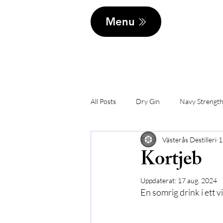
Menu
All Posts
Dry Gin
Navy Strength
Västerås Destilleri
1
Kortjeb
Uppdaterat:
17 aug. 2024
En somrig drink i ett 