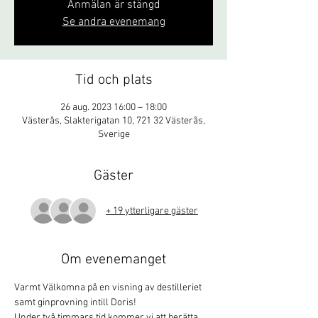
Anmälan är stängd
Se andra evenemang
Tid och plats
26 aug. 2023 16:00 – 18:00
Västerås, Slakterigatan 10, 721 32 Västerås,
Sverige
Gäster
+ 19 ytterligare gäster
Om evenemanget
Varmt Välkomna på en visning av destilleriet 
samt ginprovning intill Doris!
Under två timmars tid kommer vi att berätta 